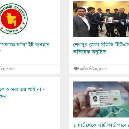
Image
মাণকাজে ফাঁপা ইট ব্যবহার
শেরপুর জেলা সমিতি ''ইউএ
শ
অভিষেক অনুষ্ঠিত
াচিত সংবাদ
ব্রেকিং নিউজ, প্রবাস
Image
কে আমরা ভয় পাই না -
দের
১ মার্চ থেকে স্মার্ট কার্ড পা