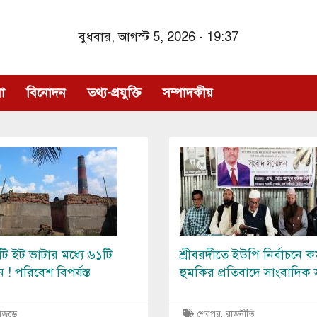
বুধবার, আগস্ট 5, 2026 - 19:37
া
বিনোদন
তথ্য-প্রযুক্তি
সম্পাদকীয়
Image
ি ইট ভাটার মধ্যে ৬১টি
শ্রীবরদীতে ইউপি নির্বাচনে কর
! পরিবেশ বিপর্যস্ত
হুমকির প্রতিবাদে সাংবাদিক 
শজুড়ে
শেরপুর, রাজনীতি