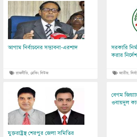
Image
Image
আগাম নির্বাচনের সম্ভাবনা-এরশাদ
সরকারি নির্
করার নির্দে
রাজনীতি, ব্রেকিং নিউজ
জাতীয়, নির্ব
Image
বেগম জিয়াা
ওবায়দুল কা
যুক্তরাষ্ট্রস্থ শেরপুর জেলা সমিতির