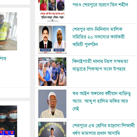
পরও শেরপুরে স্মরণে তিন শহীদ
Image
শেরপুর বাস-মিনিবাস মালিক
সমিতির ২০ সদস্যের কার্যকরী
কমিটি পুনর্গঠন
পিস
Image
ঝিনাইগাতী থানার টহল সক্ষমতা
বাড়াতে পিকআপ ভ্যান উপহার
Image
কর আইন অঙ্গনের বর্ষীয়ান ব্যক্তিত্ব
অ্যাড. আব্দুল হালিম ফকির আর
নেই
Image
শেরপুরে ৫ম শ্রেণির মাদ্রাসা শিক্ষার্থী
ধর্ষণ মামলার প্রধান আসামি