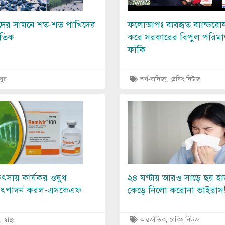
দের সামনে শত-শত পাখিদের
ফলোআপঃ ব্যবহৃত ব্যান্ডরোল
আতিক
করে সরকারের বিপুল পরিমাণ
ফাঁকি
পুর
অর্থ-বানিজ্য, ব্রেকিং নিউজ
Image
ৎসায় কার্যকর ওষুধ
২৪ ঘণ্টায় আরও সাড়ে ছয় হা
 উৎপাদন করল-এসকেএফ
কেড়ে নিলো করোনা ভাইরাস
্বাস্থ্য
আন্তর্জাতিক, ব্রেকিং নিউজ