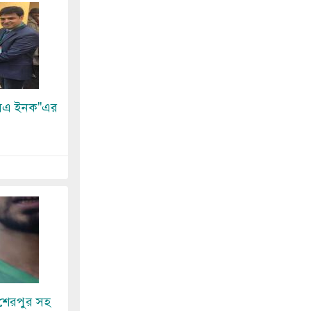
সএ ইনক''এর
বে শেরপুর সহ