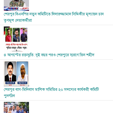
শেরপুর বিএনপির নতুন কমিটিতে দিদারুজ্জামান সিদ্দিকীর মূল্যায়ন চান
তৃণমূল নেতাকর্মীরা
Image
৪ আগস্টের রক্তস্মৃতি: দুই বছর পরও শেরপুরে স্মরণে তিন শহীদ
Image
শেরপুর বাস-মিনিবাস মালিক সমিতির ২০ সদস্যের কার্যকরী কমিটি
পুনর্গঠন
Image