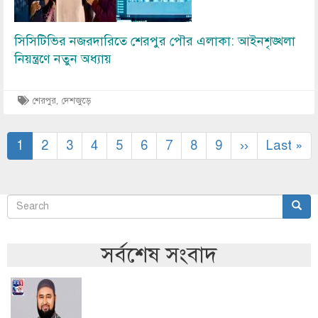
সিসিটিভির নজরদারিতে শেরপুর পৌর এলাকা: আইনশৃঙ্খলা
নিয়ন্ত্রণে নতুন অধ্যায়
শেরপুর, দেশজুড়ে
Pagination
Current
1
Page
2
Page
3
Page
4
Page
5
Page
6
Page
7
Page
8
Page
9
Next
››
Last
Last »
page
page
page
Search
Sear
অনুসন্ধান
সর্বশেষ সংবাদ
Image