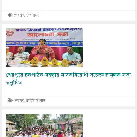
শেরপুর, দেশজুড়ে
Image
শেরপুরে চকপাঠক মহল্লায় মাদকবিরোধী সচেতনতামূলক সভা
অনুষ্ঠিত
শেরপুর, ক্রাইম সংবাদ
Image