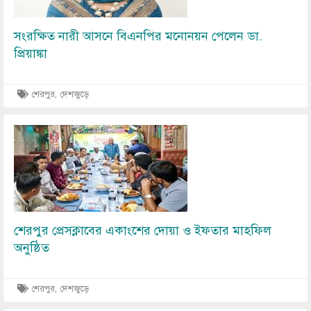
সংরক্ষিত নারী আসনে বিএনপির মনোনয়ন পেলেন ডা.
প্রিয়াঙ্কা
শেরপুর, দেশজুড়ে
Image
শেরপুর প্রেসক্লাবের একাংশের দোয়া ও ইফতার মাহফিল
অনুষ্ঠিত
শেরপুর, দেশজুড়ে