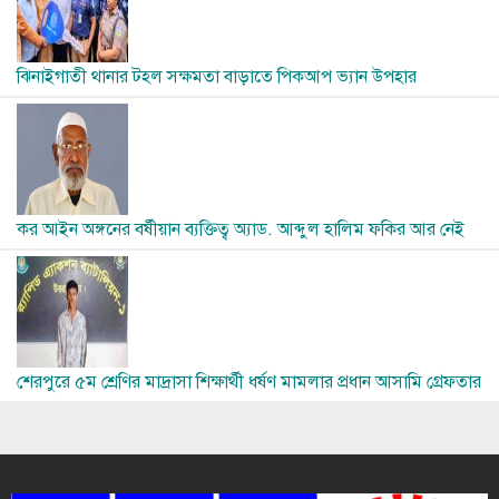
ঝিনাইগাতী থানার টহল সক্ষমতা বাড়াতে পিকআপ ভ্যান উপহার
Image
কর আইন অঙ্গনের বর্ষীয়ান ব্যক্তিত্ব অ্যাড. আব্দুল হালিম ফকির আর নেই
Image
শেরপুরে ৫ম শ্রেণির মাদ্রাসা শিক্ষার্থী ধর্ষণ মামলার প্রধান আসামি গ্রেফতার