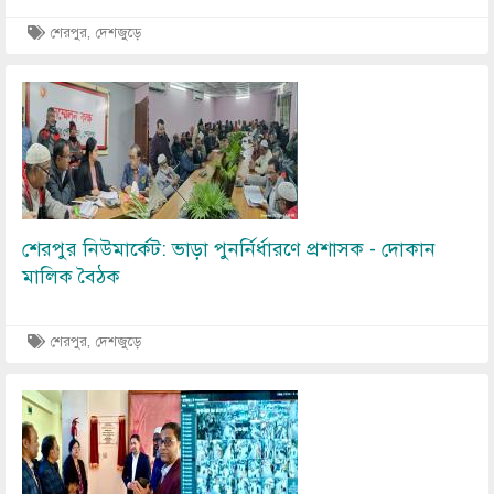
শেরপুর, দেশজুড়ে
Image
শেরপুর নিউমার্কেট: ভাড়া পুনর্নির্ধারণে প্রশাসক - দোকান
মালিক বৈঠক
শেরপুর, দেশজুড়ে
Image