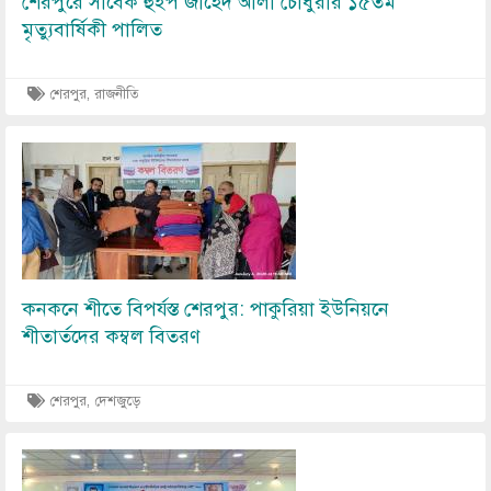
শেরপুরে সাবেক হুইপ জাহেদ আলী চৌধুরীর ১৫তম
মৃত্যুবার্ষিকী পালিত
শেরপুর, রাজনীতি
Image
কনকনে শীতে বিপর্যস্ত শেরপুর: পাকুরিয়া ইউনিয়নে
শীতার্তদের কম্বল বিতরণ
শেরপুর, দেশজুড়ে
Image