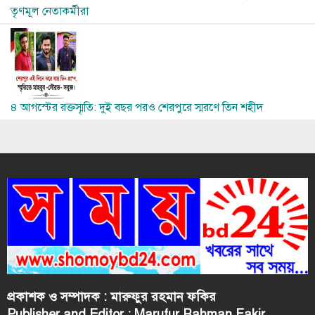
তৃণমূল নেতাকর্মীরা
Image
৪ আগস্টের রক্তস্মৃতি: দুই বছর পরও শেরপুরে স্মরণে তিন শহীদ
প্রকাশক ও সম্পাদক : মারুফুর রহমান ফকির
Publisher and Editor : Marufur Rahman Fakir