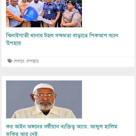
ঝিনাইগাতী থানার টহল সক্ষমতা বাড়াতে পিকআপ ভ্যান
উপহার
শেরপুর
,
দেশজুড়ে
Image
কর আইন অঙ্গনের বর্ষীয়ান ব্যক্তিত্ব অ্যাড. আব্দুল হালিম
ফকির আর নেই