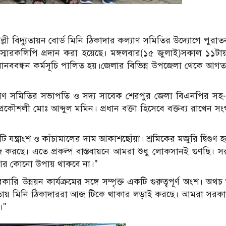
্লী বিদ্যুতায়ন বোর্ড মিনি ঠিকাদার কল্যাণ সমিতির উদ্যোগে পুর
 স্মারকলিপি প্রদান করা হয়েছে। মঙ্গলবার(১৫ জুলাই)সকাল ১১ট
এ মানববন্ধন কর্মসূচি পালিত হয়।জেলার বিভিন্ন উপজেলা থেকে আগ
যাণ সমিতির সভাপতি ও সদ্য সাবেক শেরপুর জেলা বিএনপির সহ-প
রকৌশলী মোঃ আব্দুল মমিন। প্রধান বক্তা হিসেবে বক্তব্য রাখেন স
 যন্ত্রাংশ ও কাঁচামালের দাম আকাশছোঁয়া। শ্রমিকের মজুরি দ্বিগুণ
ছে। এতে প্রকল্প বাস্তবায়নে আমরা শুধু লোকসানই গুণছি। সরক
 আর কোনো উপায় থাকবে না।"
্নয়ন কার্যক্রমের সঙ্গে সম্পৃক্ত একটি গুরুত্বপূর্ণ অংশ। অথচ 
বাস্তবতায় মিনি ঠিকাদাররা আজ টিকে থাকার লড়াই করছে। আমরা সরকা
।"