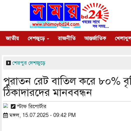
Skip
to
main
content
Main
জাতীয়
দেশজুড়ে
রাজনীতি
আন্তর্জাতিক
খেলাধুল
navigation
শেরপুর
দেশজুড়ে
পুরাতন রেট বাতিল করে ৮০% বৃদ্ধি
ঠিকাদারদের মানববন্ধন
স্টাফ রিপোর্টার
মঙ্গল, 15.07.2025 - 09:42 PM