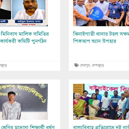
-মিনিবাস মালিক সমিতির
ঝিনাইগাতী থানার টহল সক্ষ
কার্যকরী কমিটি পুনর্গঠন
পিকআপ ভ্যান উপহার
জুড়ে
শেরপুর
,
দেশজুড়ে
Image
রেণির মাদ্রাসা শিক্ষার্থী ধর্ষণ
বাল্যবিবাহ প্রতিরোধে দুই না