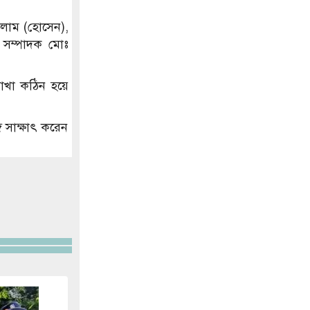
সলাম (হোসেন),
থ সম্পাদক মোঃ
 রাখা কঠিন হয়ে
 সাক্ষাৎ করেন