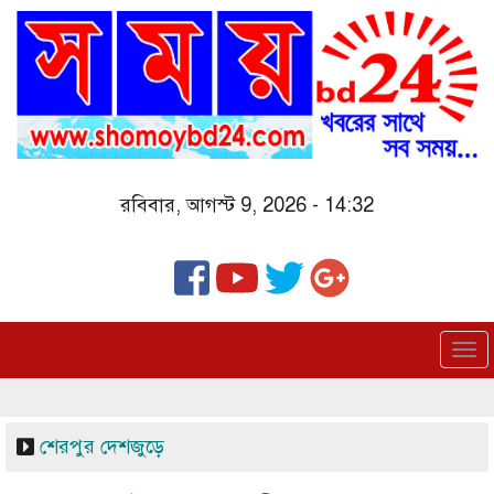
Skip
to
main
content
রবিবার, আগস্ট 9, 2026 - 14:32
To
nav
শেরপুর
দেশজুড়ে