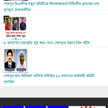
শেরপুর বিএনপির নতুন কমিটিতে দিদারুজ্জামান সিদ্দিকীর মূল্যায়ন চান
তৃণমূল নেতাকর্মীরা
Image
৪ আগস্টের রক্তস্মৃতি: দুই বছর পরও শেরপুরে স্মরণে তিন শহীদ
Image
শেরপুর বাস-মিনিবাস মালিক সমিতির ২০ সদস্যের কার্যকরী কমিটি
পুনর্গঠন