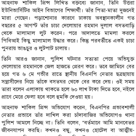
আহনাফ শাকিল প্রিন্স লিখিত বক্তব্যে জানান, তিনি উত্তরা
ইউনিভার্সিটির আইন বিভাগের শিক্ষার্থী। তাঁর পিতা-মাতা দুজনেই
মারা গেছেন। পড়াশোনার কারণে ঢাকায় অবস্থানকালীন গত
বছরের ৫ আগস্ট তাঁর চাচা দেলোয়ার রহমান দুলাল বসতবাড়ি
থেকে মালামাল লুট করেন। পরে আদালতে মামলা করলে
পিবিআই কিছু মালামাল উদ্ধার করে। কিন্তু পরবর্তীতে একই চাচা
পুনরায় ভাঙচুর ও লুটপাট চালায়।
তিনি আরও জানান, পুলিশ ঘটনার সত্যতা পেয়ে অভিযুক্ত
দেলোয়ার রহমানকে জেল হাজতে প্রেরণ করে। তবে জামিনে বের
হয়ে গত ৬ মে গভীর রাতে স্থানীয় বিএনপি নেতার ছত্রছায়ায়
সন্ত্রাসীদের নিয়ে তাঁকে বসতঘর থেকে বের করে দেয়। ওই সময়
তারা বলেন এলাকায় থাকতে হলে ৬০ লাখ টাকা দিতে হবে, নইলে
প্রাণে মেরে ফেলা হবে বলে হুমকি দেওয়া হয়।
আহনাফ শাকিল প্রিন্স অভিযোগ করেন, বিএনপির প্রভাবশালী
নেতার প্রভাবে তাঁর দাখিল করা চাঁদাবাজির অভিযোগও থানা
পুলিশ আমলে নিচ্ছে না। তিনি বলেন, “বর্তমানে আমি মানবেতর
জীবনযাপন করছি। কখনও বন্ধু, কখনও হোটেল বা আত্মীয়-